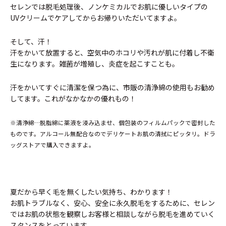
セレンでは脱毛処理後、ノンケミカルでお肌に優しいタイプの
UVクリームでケアしてからお帰りいただいてますよ。
そして、汗！
汗をかいて放置すると、空気中のホコリや汚れが肌に付着し不衛
生になります。雑菌が増殖し、炎症を起こすことも。
汗をかいてすぐに清潔を保つ為に、市販の清浄綿の使用もお勧め
してます。これがなかなかの優れもの！
※清浄綿…脱脂綿に薬液を浸み込ませ、個包装のフィルムパックで密封した
ものです。アルコール無配合なのでデリケートお肌の清拭にピッタリ。ドラ
ッグストアで購入できますよ。
夏だから早く毛を無くしたい気持ち、わかります！
お肌トラブルなく、安心、安全に永久脱毛をするために、セレン
ではお肌の状態を観察しお客様と相談しながら脱毛を進めていく
スタンスをとっています。